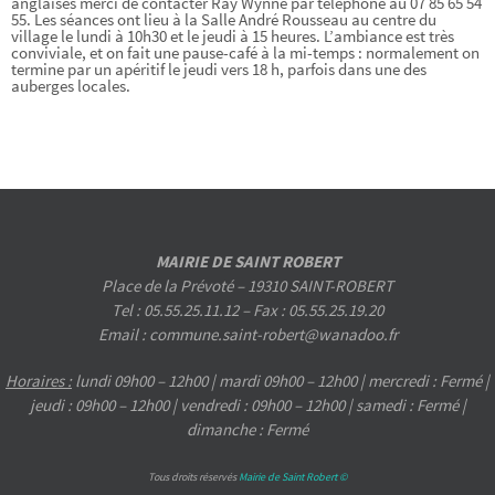
anglaises merci de contacter Ray Wynne par téléphone au 07 85 65 54
55. Les séances ont lieu à la Salle André Rousseau au centre du
village le lundi à 10h30 et le jeudi à 15 heures. L’ambiance est très
conviviale, et on fait une pause-café à la mi-temps : normalement on
termine par un apéritif le jeudi vers 18 h, parfois dans une des
auberges locales.
MAIRIE DE SAINT ROBERT
Place de la Prévoté – 19310 SAINT-ROBERT
Tel : 05.55.25.11.12 – Fax : 05.55.25.19.20
Email : commune.saint-robert@wanadoo.fr
Horaires :
lundi 09h00 – 12h00 | mardi 09h00 – 12h00 | mercredi : Fermé |
jeudi : 09h00 – 12h00 | vendredi : 09h00 – 12h00 | samedi : Fermé |
dimanche : Fermé
Tous droits réservés
Mairie de Saint Robert ©