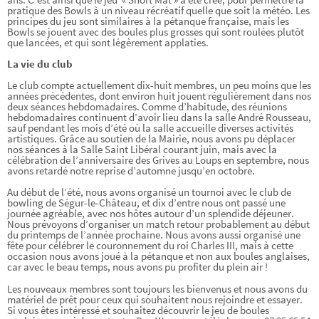
pratique des Bowls à un niveau récréatif quelle que soit la météo. Les
principes du jeu sont similaires à la pétanque française, mais les
Bowls se jouent avec des boules plus grosses qui sont roulées plutôt
que lancées, et qui sont légèrement applaties.
La vie du club
Le club compte actuellement dix-huit membres, un peu moins que les
années précédentes, dont environ huit jouent régulièrement dans nos
deux séances hebdomadaires. Comme d’habitude, des réunions
hebdomadaires continuent d’avoir lieu dans la salle André Rousseau,
sauf pendant les mois d’été où la salle accueille diverses activités
artistiques. Grâce au soutien de la Mairie, nous avons pu déplacer
nos séances à la Salle Saint Libéral courant juin, mais avec la
célébration de l’anniversaire des Grives au Loups en septembre, nous
avons retardé notre reprise d’automne jusqu’en octobre.
Au début de l’été, nous avons organisé un tournoi avec le club de
bowling de Ségur-le-Château, et dix d’entre nous ont passé une
journée agréable, avec nos hôtes autour d’un splendide déjeuner.
Nous prévoyons d’organiser un match retour probablement au début
du printemps de l’année prochaine. Nous avons aussi organisé une
fête pour célébrer le couronnement du roi Charles III, mais à cette
occasion nous avons joué à la pétanque et non aux boules anglaises,
car avec le beau temps, nous avons pu profiter du plein air !
Les nouveaux membres sont toujours les bienvenus et nous avons du
matériel de prêt pour ceux qui souhaitent nous rejoindre et essayer.
Si vous êtes intéressé et souhaitez découvrir le jeu de boules