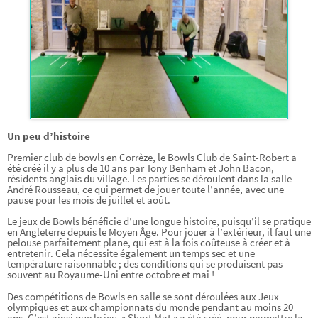
Un peu d’histoire
Premier club de bowls en Corrèze, le Bowls Club de Saint-Robert a
été créé il y a plus de 10 ans par Tony Benham et John Bacon,
résidents anglais du village. Les parties se déroulent dans la salle
André Rousseau, ce qui permet de jouer toute l’année, avec une
pause pour les mois de juillet et août.
Le jeux de Bowls bénéficie d’une longue histoire, puisqu’il se pratique
en Angleterre depuis le Moyen Âge. Pour jouer à l’extérieur, il faut une
pelouse parfaitement plane, qui est à la fois coûteuse à créer et à
entretenir. Cela nécessite également un temps sec et une
température raisonnable ; des conditions qui se produisent pas
souvent au Royaume-Uni entre octobre et mai !
Des compétitions de Bowls en salle se sont déroulées aux Jeux
olympiques et aux championnats du monde pendant au moins 20
ans. C’est ainsi que le jeu « Short Mat » a été créé, pour permettre la