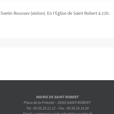
vetin Roussev (violon). En l’Eglise de Saint Robert à 21h.
MAIRIE DE SAINT ROBERT
Place de la Prévoté – 19310 SAINT-ROBERT
Tel : 05.55.25.11.12 – Fax : 05.55.25.19.20
Email : commune.saint-robert@wanadoo.fr